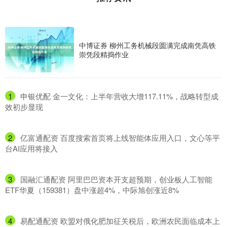
中博证券 柳州工务机械段圆满完成南凭高铁
崇凭段精捣作业
1
​申银优配 金一文化：上半年营收大增117.11%，战略转型成
效初步显现
2
​亿富通配资 百度搜索首页将上线智能体应用入口，文心等平
台AI应用将接入
3
​国融汇通配资 阿里巴巴资本开支超预期，创业板人工智能
ETF华夏（159381）盘中涨超4%，中际旭创涨近8%
4
​易配通配资 欧盟对俄化肥加征关税后，欧洲农民面临成本上