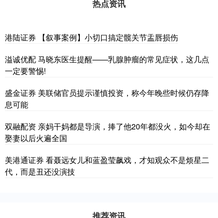
热点资讯
港陆证券 【叙事案例】小切口搞定髋关节盂唇损伤
溢诚优配 马晓东医生提醒——乳腺肿瘤的常见症状，这几点
一定要警惕!
盛金证券 美联储官员提示谨慎投资，称今年晚些时候仍存降
息可能
双融配资 亲妈干妈都是导演，捧了他20年都没火，如今却在
娶妻以后火遍全国
美港通证券 看聂远女儿和蓝盈莹飙戏，才知观众不是烦星二
代，而是丑还没演技
推荐资讯