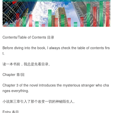
Contents/Table of Contents 目录
Before diving into the book, I always check the table of contents firs
t.
读一本书前，我总是先看目录。
Chapter 章/回
Chapter 3 of the novel introduces the mysterious stranger who cha
nges everything.
小说第三章引入了那个改变一切的神秘陌生人。
Entry 条目