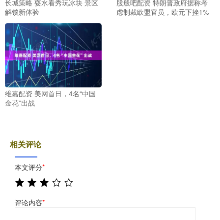
长城策略 耍水看秀玩冰块 景区
股般吧配资 特朗普政府据称考
解锁新体验
虑制裁欧盟官员，欧元下挫1%
维嘉配资 美网首日，4名“中国
金花”出战
相关评论
本文评分
*
评论内容
*