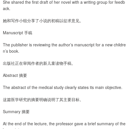
She shared the first draft of her novel with a writing group for feedb
ack.
她和写作小组分享了小说的初稿以征求意见。
Manuscript 手稿
The publisher is reviewing the author’s manuscript for a new childre
n’s book.
出版社正在审阅作者的新儿童读物手稿。
Abstract 摘要
The abstract of the medical study clearly states its main objective.
这篇医学研究的摘要明确说明了其主要目标。
Summary 摘要
At the end of the lecture, the professor gave a brief summary of the