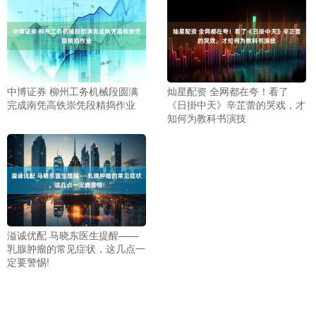
中博证券 柳州工务机械段圆满
灿星配资 全网都在夸！看了
完成南凭高铁崇凭段精捣作业
《日掛中天》辛芷蕾的哭戏，才
知何为教科书演技
溢诚优配 马晓东医生提醒——
乳腺肿瘤的常见症状，这几点一
定要警惕!