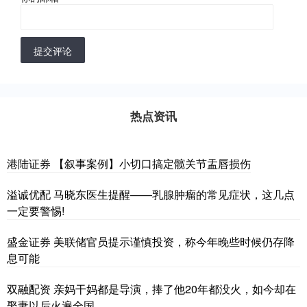
提交评论
热点资讯
港陆证券 【叙事案例】小切口搞定髋关节盂唇损伤
溢诚优配 马晓东医生提醒——乳腺肿瘤的常见症状，这几点
一定要警惕!
盛金证券 美联储官员提示谨慎投资，称今年晚些时候仍存降
息可能
双融配资 亲妈干妈都是导演，捧了他20年都没火，如今却在
娶妻以后火遍全国