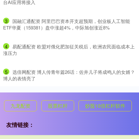
台AI应用将接入
3
​国融汇通配资 阿里巴巴资本开支超预期，创业板人工智能
ETF华夏（159381）盘中涨超4%，中际旭创涨近8%
4
​易配通配资 欧盟对俄化肥加征关税后，欧洲农民面临成本上
涨压力
5
​选倍网配资 博人传青年篇26话：佐井儿子将成鸣人的女婿？
博人的表情亮了
九龙配资
股票杠杆
炒股10倍杠杆软件
友情链接：