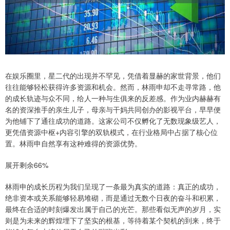
在娱乐圈里，星二代的出现并不罕见，凭借着显赫的家世背景，他们
往往能够轻松获得许多资源和机会。然而，林雨申却不走寻常路，他
的成长轨迹与众不同，给人一种与生俱来的反差感。作为业内赫赫有
名的资深推手的亲生儿子，母亲与干妈共同创办的影视平台，早早便
为他铺下了通往成功的道路。这家公司不仅孵化了无数现象级艺人，
更凭借资源中枢+内容引擎的双轨模式，在行业格局中占据了核心位
置。林雨申自然享有这种难得的资源优势。
展开剩余66%
林雨申的成长历程为我们呈现了一条最为真实的道路：真正的成功，
绝非资本或关系能够轻易堆砌，而是通过无数个日夜的奋斗和积累，
最终在合适的时刻爆发出属于自己的光芒。那些看似无声的岁月，实
则是为未来的辉煌埋下了坚实的根基，等待着某个契机的到来，终于