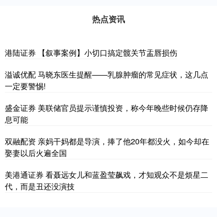
热点资讯
港陆证券 【叙事案例】小切口搞定髋关节盂唇损伤
溢诚优配 马晓东医生提醒——乳腺肿瘤的常见症状，这几点
一定要警惕!
盛金证券 美联储官员提示谨慎投资，称今年晚些时候仍存降
息可能
双融配资 亲妈干妈都是导演，捧了他20年都没火，如今却在
娶妻以后火遍全国
美港通证券 看聂远女儿和蓝盈莹飙戏，才知观众不是烦星二
代，而是丑还没演技