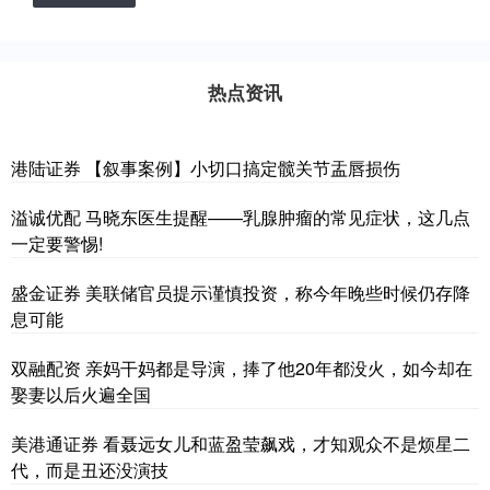
热点资讯
港陆证券 【叙事案例】小切口搞定髋关节盂唇损伤
溢诚优配 马晓东医生提醒——乳腺肿瘤的常见症状，这几点
一定要警惕!
盛金证券 美联储官员提示谨慎投资，称今年晚些时候仍存降
息可能
双融配资 亲妈干妈都是导演，捧了他20年都没火，如今却在
娶妻以后火遍全国
美港通证券 看聂远女儿和蓝盈莹飙戏，才知观众不是烦星二
代，而是丑还没演技