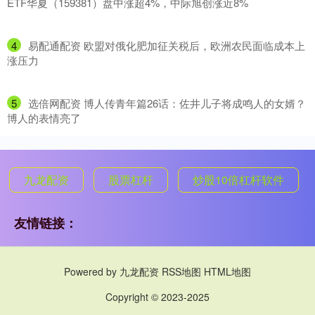
ETF华夏（159381）盘中涨超4%，中际旭创涨近8%
4
​易配通配资 欧盟对俄化肥加征关税后，欧洲农民面临成本上
涨压力
5
​选倍网配资 博人传青年篇26话：佐井儿子将成鸣人的女婿？
博人的表情亮了
九龙配资
股票杠杆
炒股10倍杠杆软件
友情链接：
Powered by
九龙配资
RSS地图
HTML地图
Copyright
© 2023-2025